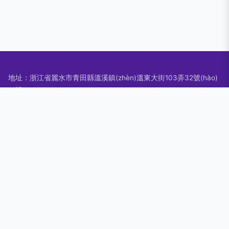
地址：浙江省麗水市青田縣溫溪鎮(zhèn)溫東大街103弄32號(hào)
二樓
電話：1310528**
Copyright © 2026
www.cafehua.com.cn
身體護(hù)理套裝
青田
僑新網(wǎng)絡(luò)科技有限公司
身體護(hù)理套裝
版權(quán)所
有
Sitemap
感谢您访问我们的网站，您可能还对以下资源感兴趣：楚雄障巡
教育咨询有限公司